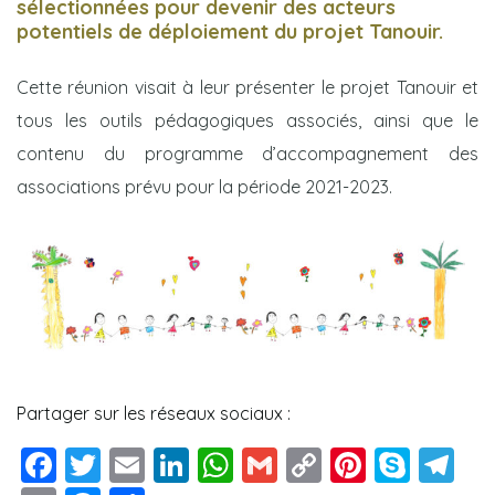
sélectionnées pour devenir des acteurs
potentiels de déploiement du projet Tanouir.
Cette réunion visait à leur présenter le projet Tanouir et
tous les outils pédagogiques associés, ainsi que le
els
contenu du programme d’accompagnement des
associations prévu pour la période 2021-2023.
cement
Partager sur les réseaux sociaux :
F
T
E
Li
W
G
C
Pi
S
T
lève