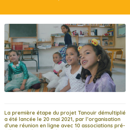
jets
nde où
 devenu
istique
el de
qui se
e
apports
angue
La première étape du projet Tanouir démultiplié
a été lancée le 20 mai 2021, par l’organisation
d’une réunion en ligne avec 10 associations pré-