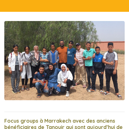
jets
nde où
 devenu
istique
el de
qui se
e
apports
angue
Focus groups à Marrakech avec des anciens
bénéficiaires de Tanouir qui sont aujourd’hui de