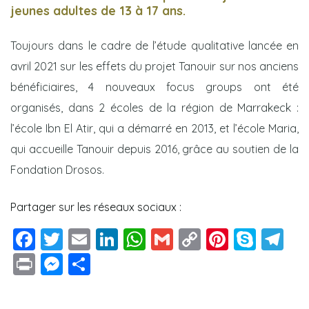
jeunes adultes de 13 à 17 ans.
Toujours dans le cadre de l’étude qualitative lancée en
avril 2021 sur les effets du projet Tanouir sur nos anciens
bénéficiaires, 4 nouveaux focus groups ont été
els
organisés, dans 2 écoles de la région de Marrakeck :
l’école Ibn El Atir, qui a démarré en 2013, et l’école Maria,
qui accueille Tanouir depuis 2016, grâce au soutien de la
Fondation Drosos.
Partager sur les réseaux sociaux :
F
T
E
Li
W
G
C
Pi
S
T
cement
a
wi
m
n
h
m
o
nt
k
el
Pr
M
P
c
tt
ai
k
at
ai
p
er
y
e
in
e
a
lève
e
er
l
e
s
l
y
e
p
g
t
ss
rt