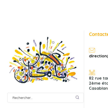
Contact
directi
82 rue ta
2ème éta
Casablan