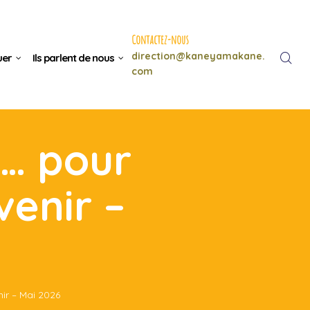
Contactez-nous
direction@kaneyamakane.
uer
Ils parlent de nous
com
e… pour
venir –
ir – Mai 2026