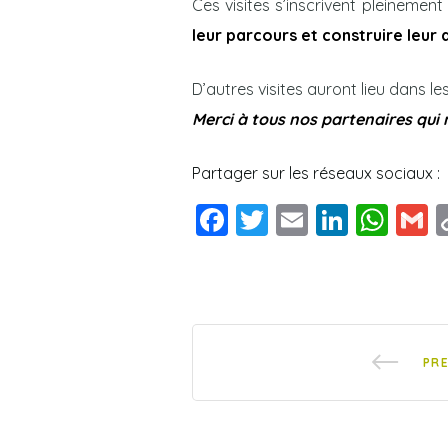
Ces visites s’inscrivent pleineme
leur parcours et construire leur a
D’autres visites auront lieu dans l
Merci à tous nos partenaires qui 
Partager sur les réseaux sociaux :
F
T
E
Li
W
a
wi
m
n
h
c
tt
ai
k
at
a
e
er
l
e
s
l
b
dI
A
PR
o
n
p
o
p
k