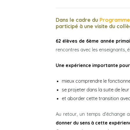
Dans le cadre du
Programme P
participé à une visite du collè
els
62 élèves de 6ème année prima
rencontres avec les enseignants, 
Une expérience importante pour 
mieux comprendre le fonctionne
se projeter dans la suite de leu
et aborder cette transition ave
cement
Au retour, un temps d’échange a p
donner du sens à cette expérien
lève