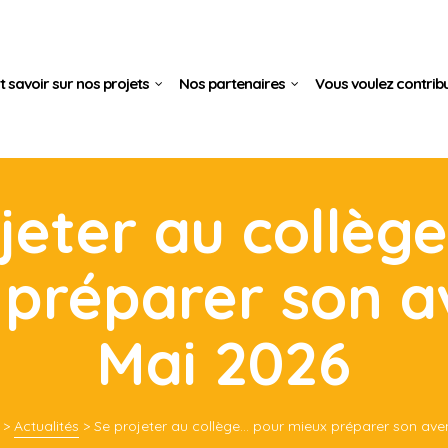
t savoir sur nos projets
Nos partenaires
Vous voulez contrib
jeter au collèg
préparer son a
Mai 2026
>
Actualités
>
Se projeter au collège… pour mieux préparer son aven