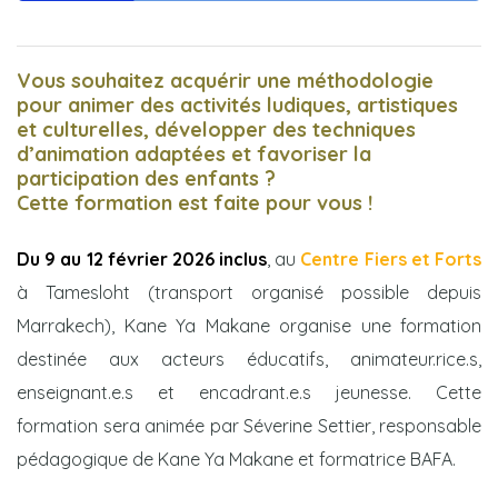
Vous souhaitez acquérir une méthodologie
pour animer des activités ludiques, artistiques
et culturelles, développer des techniques
els
d’animation adaptées et favoriser la
participation des enfants ?
Cette formation est faite pour vous !
Du 9 au 12 février 2026 inclus
, au
Centre Fiers et Forts
à Tamesloht (transport organisé possible depuis
Marrakech), Kane Ya Makane organise une formation
destinée aux acteurs éducatifs, animateur.rice.s,
cement
enseignant.e.s et encadrant.e.s jeunesse. Cette
formation sera animée par Séverine Settier, responsable
pédagogique de Kane Ya Makane et formatrice BAFA.
lève